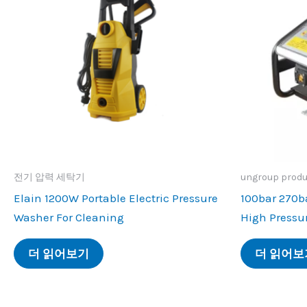
전기 압력 세탁기
ungroup prod
Elain 1200W Portable Electric Pressure
100
bar 270b
Washer For Cleaning
High Pressu
더 읽어보기
더 읽어보