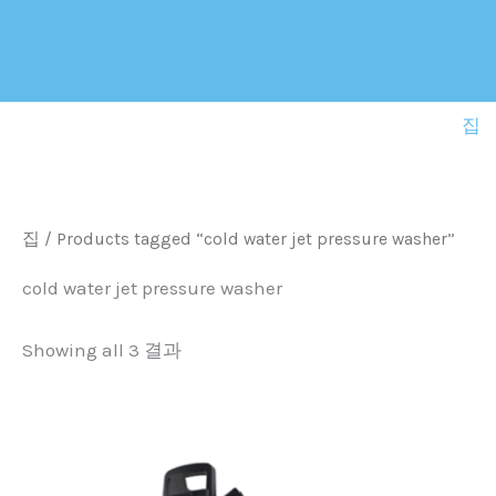
Sorted
콘
by
텐
latest
츠
로
집
건
너
뛰
기
집
/
Products tagged “
cold water jet pressure washer
”
cold water jet pressure washer
Showing all
3 결과