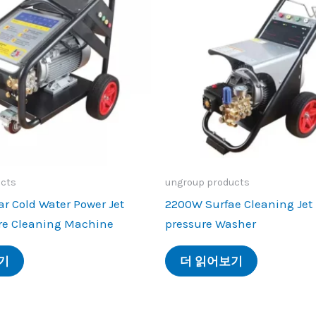
ucts
ungroup products
ar Cold Water Power Jet
2200
W Surfae Cleaning Jet
re Cleaning Machine
pressure Washer
기
더 읽어보기