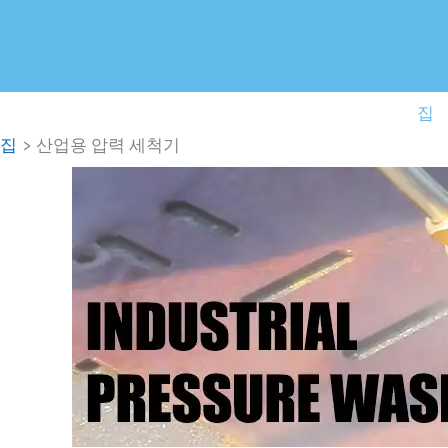
콘
텐
츠
로
집
건
집
산업용 압력 세척기
너
뛰
기