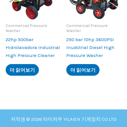
Commercial Pressure
Commercial Pressure
Washer
Washer
22
hp 500bar
250
bar 10hp 3600PSI
Hidrolavadora Industrial
Inudstrial Diesel High
High Pressure Cleaner
Pressure Washer
더 읽어보기
더 읽어보기
저작권 © 2026 타이저우 YILAIEN 기계장치 CO.LTD