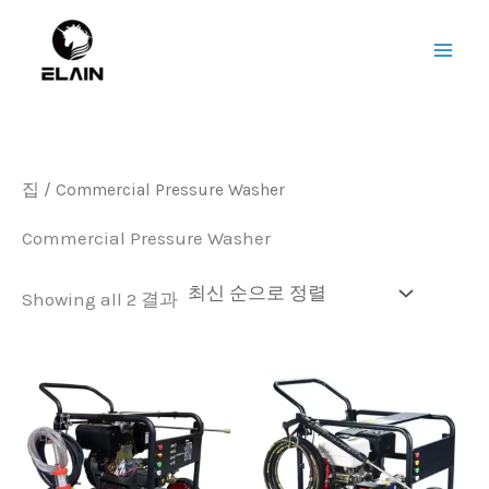
Sorted
콘
메
by
텐
latest
인
츠
로
메
건
뉴
너
집
/
Commercial Pressure Washer
뛰
기
Commercial Pressure Washer
Showing all
2 결과