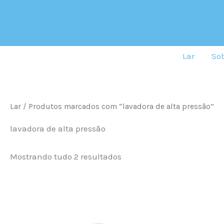
Ordenado
Ir
por
para
mais
recente
o
conteúdo
Lar
Sob
Lar
/ Produtos marcados com “lavadora de alta pressão”
lavadora de alta pressão
Mostrando tudo 2 resultados