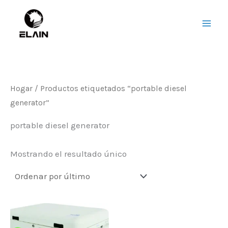
saltar
Men
al
princ
contenido
Hogar
/ Productos etiquetados “
portable diesel
generator
”
portable diesel generator
Mostrando el resultado único