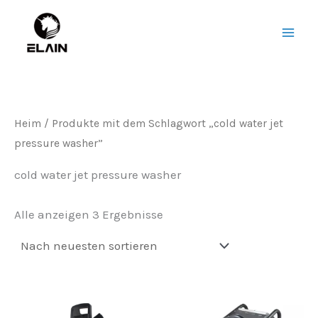
Sortiert
Zum
Hau
nach
Inhalt
Neuestem
springen
Heim
/ Produkte mit dem Schlagwort „
cold water jet
pressure washer
”
cold water jet pressure washer
Alle anzeigen 3 Ergebnisse